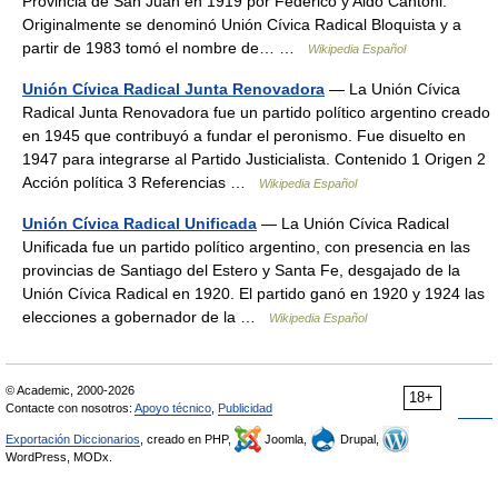
Provincia de San Juan en 1919 por Federico y Aldo Cantoni.
Originalmente se denominó Unión Cívica Radical Bloquista y a
partir de 1983 tomó el nombre de… …
Wikipedia Español
Unión Cívica Radical Junta Renovadora
— La Unión Cívica
Radical Junta Renovadora fue un partido político argentino creado
en 1945 que contribuyó a fundar el peronismo. Fue disuelto en
1947 para integrarse al Partido Justicialista. Contenido 1 Origen 2
Acción política 3 Referencias …
Wikipedia Español
Unión Cívica Radical Unificada
— La Unión Cívica Radical
Unificada fue un partido político argentino, con presencia en las
provincias de Santiago del Estero y Santa Fe, desgajado de la
Unión Cívica Radical en 1920. El partido ganó en 1920 y 1924 las
elecciones a gobernador de la …
Wikipedia Español
© Academic, 2000-2026
18+
Contacte con nosotros:
Apoyo técnico
,
Publicidad
Exportación Diccionarios
, creado en PHP,
Joomla,
Drupal,
WordPress, MODx.