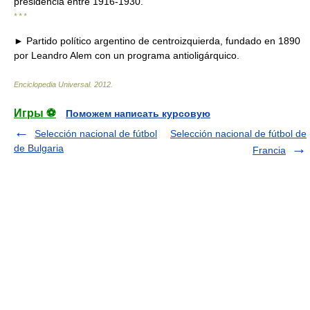
presidencia entre 1916-1930.
* * *
► Partido político argentino de centroizquierda, fundado en 1890
por Leandro Alem con un programa antioligárquico.
Enciclopedia Universal
.
2012
.
Игры ⚽
Поможем написать курсовую
Selección nacional de fútbol
Selección nacional de fútbol de
de Bulgaria
Francia