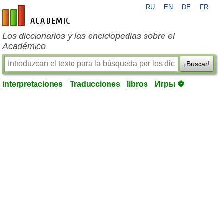
RU
EN
DE
FR
es-academic.com
Los diccionarios y las enciclopedias sobre el
Académico
¡Buscar!
interpretaciones
Traducciones
libros
Игры ⚽